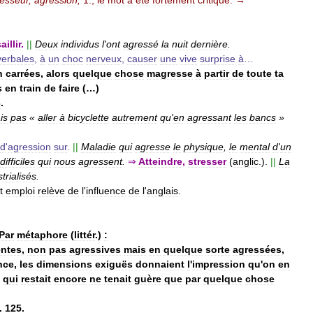
esseur
,
agression
,
1
.;
le
mot
a
été
fortement
critiqué
. →
illir
.
||
Deux
individus
l
'
ont
agressé
la
nuit
dernière
.
verbales
,
à
un
choc
nerveux
,
causer
une
vive
surprise
à
…
n
carrées
,
alors
quelque
chose
magresse
à
partir
de
toute
ta
s
en
train
de
faire
(…)
3
.
is
pas
«
aller
à
bicyclette
autrement
qu
'
en
agressant
les
bancs
»
d
'
agression
sur
.
||
Maladie
qui
agresse
le
physique
,
le
mental
d
'
un
difficiles
qui
nous
agressent
.
⇒
Atteindre
,
stresser
(
anglic
.).
||
La
trialisés
.
t
emploi
relève
de
l
'
influence
de
l
'
anglais
.
Par
métaphore
(
littér
.)
:
entes
,
non
pas
agressives
mais
en
quelque
sorte
agressées
,
nce
,
les
dimensions
exiguës
donnaient
l
'
impression
qu
'
on
en
qui
restait
encore
ne
tenait
guère
que
par
quelque
chose
.
125
.