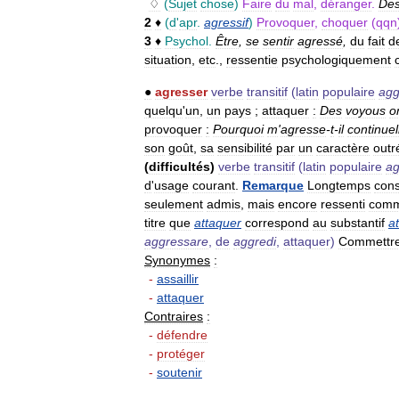
♢
(
Sujet
chose
)
Faire
du
mal
,
déranger
.
De
2
♦
(
d
'
apr
.
agressif
)
Provoquer
,
choquer
(
qqn
3
♦
Psychol
.
Être
,
se
sentir
agressé
,
du
fait
d
situation
,
etc
.,
ressentie
psychologiquement
●
agresser
verbe
transitif
(
latin
populaire
agg
quelqu
'
un
,
un
pays
;
attaquer
:
Des
voyous
o
provoquer
:
Pourquoi
m
'
agresse
-
t
-
il
continue
son
goût
,
sa
sensibilité
par
un
caractère
outr
(
difficultés
)
verbe
transitif
(
latin
populaire
ag
d
'
usage
courant
.
Remarque
Longtemps
cons
seulement
admis
,
mais
encore
ressenti
com
titre
que
attaquer
correspond
au
substantif
a
aggressare
,
de
aggredi
,
attaquer
)
Commettr
Synonymes
:
-
assaillir
-
attaquer
Contraires
:
-
défendre
-
protéger
-
soutenir