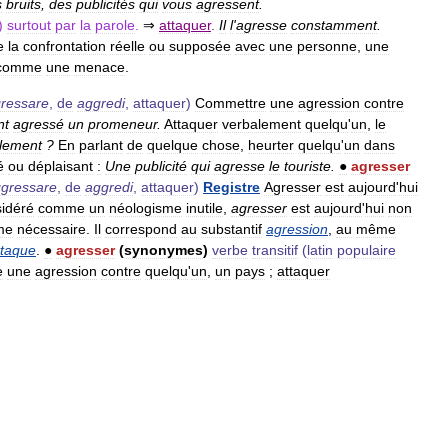
s
bruits
,
des
publicités
qui
vous
agressent
.
)
surtout
par
la
parole
.
⇒
attaquer
.
Il
l
'
agresse
constamment
.
e
la
confrontation
réelle
ou
supposée
avec
une
personne
,
une
comme
une
menace
.
ressare
,
de
aggredi
,
attaquer
)
Commettre
une
agression
contre
nt
agressé
un
promeneur
.
Attaquer
verbalement
quelqu
'
un
,
le
llement
?
En
parlant
de
quelque
chose
,
heurter
quelqu
'
un
dans
é
ou
déplaisant
:
Une
publicité
qui
agresse
le
touriste
.
●
agresser
gressare
,
de
aggredi
,
attaquer
)
Registre
Agresser
est
aujourd
'
hui
idéré
comme
un
néologisme
inutile
,
agresser
est
aujourd
'
hui
non
me
nécessaire
.
Il
correspond
au
substantif
agression
,
au
même
ttaque
.
●
agresser
(
synonymes
)
verbe
transitif
(
latin
populaire
e
une
agression
contre
quelqu
'
un
,
un
pays
;
attaquer