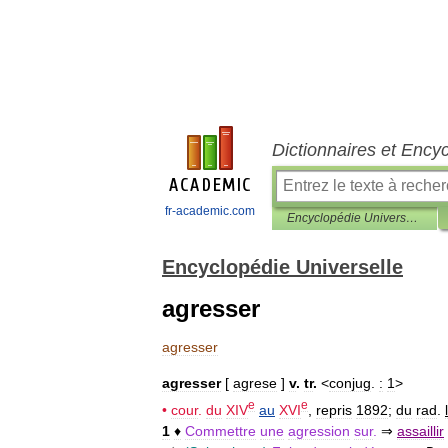
Dictionnaires et Ency
fr-academic.com
Encyclopédie Universelle
Encyclopédie Universelle
agresser
agresser
agresser
[
agrese
]
v
.
tr
.
<
conjug
.
:
1
>
e
e
•
cour
.
du
XIV
au
XVI
,
repris
1892
;
du
rad
.
1
♦
Commettre
une
agression
sur
.
⇒
assaillir