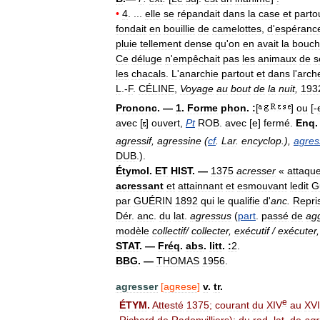
•
4
. ...
elle
se
répandait
dans
la
case
et
parto
fondait
en
bouillie
de
camelottes
,
d
'
espéranc
pluie
tellement
dense
qu
'
on
en
avait
la
bouc
Ce
déluge
n
'
empêchait
pas
les
animaux
de
s
les
chacals
.
L
'
anarchie
partout
et
dans
l
'
arch
L
.-
F
.
CÉLINE
,
Voyage
au
bout
de
la
nuit
,
193
Prononc
. —
1
.
Forme
phon
.
:
[
]
ou
[-
avec
[
]
ouvert
,
Pt
ROB
.
avec
[
e
]
fermé
.
Enq
agressif
,
agressine
(
cf
.
Lar
.
encyclop
.),
agres
DUB
.).
Étymol
.
ET
HIST
. —
1375
acresser
«
attaqu
acressant
et
attainnant
et
esmouvant
ledit
Gu
par
GUÉRIN
1892
qui
le
qualifie
d
'
anc
.
Repri
Dér
.
anc
.
du
lat
.
agressus
(
part
.
passé
de
ag
modèle
collectif
/
collecter
,
exécutif
/
exécuter
STAT
. —
Fréq
.
abs
.
litt
.
:
2
.
BBG
. —
THOMAS
1956
.
agresser
[
agʀese
]
v
.
tr
.
e
ÉTYM
.
Attesté
1375
;
courant
du
XIV
au
XVI