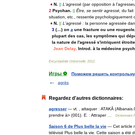
♦
N
.
||
L
'
agressé
(
par
opposition
à
l
'
agresseu
2
Psychan
.
||
Être
,
se
sentir
agressé
,
du
fait
situation
,
etc
.,
ressentie
psychologiquement
♦
N
.
||
L
'
agressé
:
la
personne
agressée
dan
3
(…)
on
a
une
fracture
ou
une
rougeole
plupart
des
cas
,
les
symptômes
qui
dép
la
nature
de
l
'
agressé
s
'
intriquent
étroit
Jean
Delay
,
Introd
.
à
la
médecine
psych
Encyclopédie
Universelle
.
2012
.
Игры ⚽
Поможем решить контрольну
agrès
Regardez d'autres dictionnaires:
agresser
— vt. , attaquer : ATAKÂ (Albanais.
prendre à> (001). E. : Attraper …
Dictionnaire
Saison 6 de Plus belle la vie
— Cet article r
télévisé Plus belle la vie. Cette saison a é