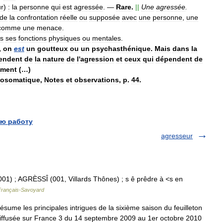
r
)
:
la
personne
qui
est
agressée
.
—
Rare
.
||
Une
agressée
.
de
la
confrontation
réelle
ou
supposée
avec
une
personne
,
une
comme
une
menace
.
s
ses
fonctions
physiques
ou
mentales
.
,
on
est
un
goutteux
ou
un
psychasthénique
.
Mais
dans
la
endent
de
la
nature
de
l
'
agression
et
ceux
qui
dépendent
de
ement
(…)
osomatique
,
Notes
et
observations
,
p
.
44
.
ю работу
agresseur
001) ; AGRÈSSÎ (001, Villards Thônes) ; s ê prêdre à <s en
 Français-Savoyard
ésume les principales intrigues de la sixième saison du feuilleton
té diffusée sur France 3 du 14 septembre 2009 au 1er octobre 2010