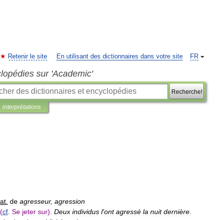
Retenir le site
En utilisant des dictionnaires dans votre site
FR
clopédies sur 'Academic'
Recherche!
interprétations
lat
.
de
agresseur
,
agression
(
cf
.
Se
jeter
sur
).
Deux
individus
l
'
ont
agressé
la
nuit
dernière
.