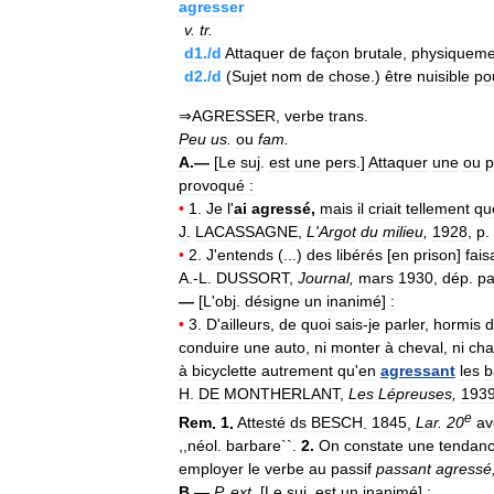
agresser
v
.
tr
.
d1
./
d
Attaquer
de
façon
brutale
,
physiqueme
d2
./
d
(
Sujet
nom
de
chose
.)
être
nuisible
po
⇒
AGRESSER
,
verbe
trans
.
Peu
us
.
ou
fam
.
A
.—
[
Le
suj
.
est
une
pers
.]
Attaquer
une
ou
p
provoqué
:
•
1
.
Je
l
'
ai
agressé
,
mais
il
criait
tellement
qu
J
.
LACASSAGNE
,
L
'
Argot
du
milieu
,
1928
,
p
.
•
2
.
J
'
entends
(...)
des
libérés
[
en
prison
]
fais
A
.-
L
.
DUSSORT
,
Journal
,
mars
1930
,
dép
.
pa
—
[
L
'
obj
.
désigne
un
inanimé
]
:
•
3
.
D
'
ailleurs
,
de
quoi
sais
-
je
parler
,
hormis
d
conduire
une
auto
,
ni
monter
à
cheval
,
ni
cha
à
bicyclette
autrement
qu
'
en
agressant
les
b
H
.
DE
MONTHERLANT
,
Les
Lépreuses
,
193
e
Rem
.
1
.
Attesté
ds
BESCH
.
1845
,
Lar
.
20
av
,,
néol
.
barbare
``.
2
.
On
constate
une
tendan
employer
le
verbe
au
passif
passant
agressé
B
.—
P
.
ext
.
[
Le
suj
.
est
un
inanimé
]
: