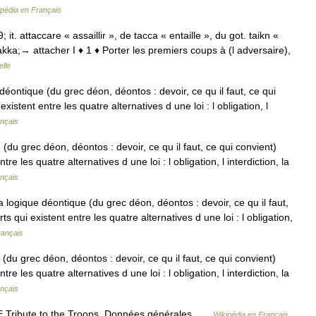
ipédia en Français
; it. attaccare « assaillir », de tacca « entaille », du got. taikn «
akka;→ attacher I ♦ 1 ♦ Porter les premiers coups à (l adversaire),
lle
ontique (du grec déon, déontos : devoir, ce qu il faut, ce qui
xistent entre les quatre alternatives d une loi : l obligation, l
ançais
du grec déon, déontos : devoir, ce qu il faut, ce qui convient)
re les quatre alternatives d une loi : l obligation, l interdiction, la
ançais
ogique déontique (du grec déon, déontos : devoir, ce qu il faut,
s qui existent entre les quatre alternatives d une loi : l obligation,
rançais
du grec déon, déontos : devoir, ce qu il faut, ce qui convient)
re les quatre alternatives d une loi : l obligation, l interdiction, la
ançais
E Tribute to the Troops. Données générales …
Wikipédia en Français