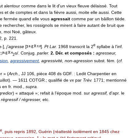
ut
alentour
comme
dans
le
lit
d
'
un
vieux
fleuve
délaissé
.
Tout
es
et
de
comptes
et
dans
la
fièvre
aussi
,
moite
elle
aussi
.
Cette
he
fermée
quand
elle
vous
agressait
comme
par
un
bâillon
tiède
.
e
rechercher
,
les
rossignols
se
mirent
à
faire
autant
de
bruit
que
e
,
moi
Noé
,
gâteux
.
2
,
p
.
221
.
e
e
-],
j
'
agresse
[
].
Pt
Lar
.
1968
transcrit
la
2
syllabe
à
l
'
inf
.
.
:
/
s
/.
Conjug
.
parler
.
2
.
Dér
.
et
composés
:
agresseur
,
2
sion
,
agressivement
,
agressivité
,
non
-
agression
subst
.
fém
. (
cf
.
er
» (
Arch
.,
JJ
106
,
pièce
408
ds
GDF
.
:
Ledit
Charpentier
en
illot
). —
1611
COTGR
.;
qualifié
de
vx
par
Trév
.
1771
;
mentionné
s
en
fr
.
mod
.,
supra
.
gredior
) «
attaqué
»;
refait
à
l
'
époque
mod
.
sur
agressif
,
d
'
apr
.
le
,
régressif
/
régresser
,
etc
.
e
,
puis
repris
1892
,
Guérin
(
réattesté
isolément
en
1845
chez