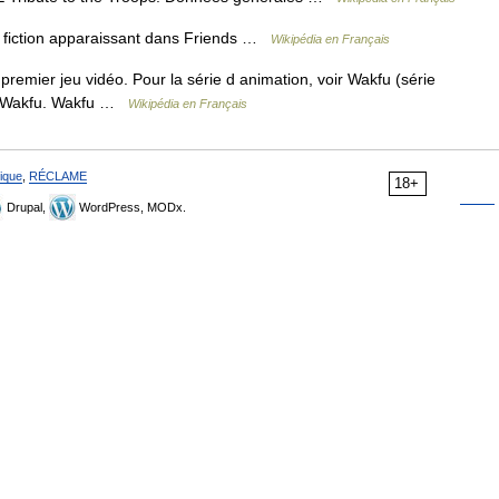
fiction apparaissant dans Friends …
Wikipédia en Français
premier jeu vidéo. Pour la série d animation, voir Wakfu (série
voir Wakfu. Wakfu …
Wikipédia en Français
ique
,
RÉCLAME
18+
Drupal,
WordPress, MODx.