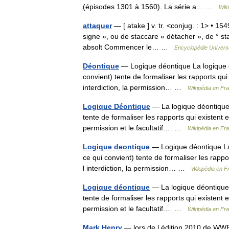
(épisodes 1301 à 1560). La série a… …
Wik
attaquer
— [ atake ] v. tr. <conjug. : 1> • 1549
signe », ou de staccare « détacher », de ° st
absolt Commencer le… …
Encyclopédie Universe
Déontique
— Logique déontique La logique dé
convient) tente de formaliser les rapports qui e
interdiction, la permission… …
Wikipédia en Fr
Logique Déontique
— La logique déontique (
tente de formaliser les rapports qui existent ent
permission et le facultatif.… …
Wikipédia en Fr
Logique deontique
— Logique déontique La l
ce qui convient) tente de formaliser les rapport
l interdiction, la permission… …
Wikipédia en F
Logique déontique
— La logique déontique (
tente de formaliser les rapports qui existent ent
permission et le facultatif.… …
Wikipédia en Fr
Mark Henry
— lors de l édition 2010 de WW