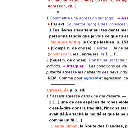
Richard
de
Radonvilliers
);
du
rad
.
lat
.
de
agr
Agression
,
cit
.
2
.
❖
1
Commettre
une
agression
sur
(
qqn
).
⇒
Assa
♦
Par
ext
.
Soumettre
(
qqn
)
à
des
violences
1
Tes
lèvres
s
'
écartent
sur
tes
dents
bie
personne
tandis
que
je
vois
ce
que
tu
e
Monique
Wittig
,
le
Corps
lesbien
,
p
.
15
♦
(
Compl
.
n
.
de
chose
).
Heurter
.
||
Je
ne
sa
(
Montherlant
,
les
Lépreuses
,
in
T
.
L
.
F
.).
2
(
Sujet
n
.
de
chose
).
Constituer
un
facteur
individu
.
⇒
Attaquer
.
||
Les
conditions
de
vie
publicité
agresse
les
habitants
des
pays
indus
REM
.
Comme
pour
agressif
et
agression
,
ce
——————
agressé
,
ée
p
.
p
.
adj
.
1
Passant
agressé
dans
une
rue
déserte
.
—
2
(…)
une
de
ces
espèces
de
robes
viol
c
'
est
-
à
-
dire
dont
la
fragilité
,
l
'
inconsista
avait
déjà
arraché
la
moitié
et
que
le
peu
comme
un
fil
(…)
Claude
Simon
,
la
Route
des
Flandres
,
p