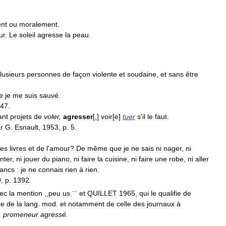
nt
ou
moralement
.
ur
.
Le
soleil
agresse
la
peau
.
lusieurs
personnes
de
façon
violente
et
soudaine
,
et
sans
être
e
je
me
suis
sauvé
.
47
.
ant
projets
de
voler
,
agresser
[,]
voir
[
e
]
tuer
s
'
il
le
faut
.
r
G
.
Esnault
,
1953
,
p
.
5
.
es
livres
et
de
l
'
amour
?
De
même
que
je
ne
sais
ni
nager
,
ni
nter
,
ni
jouer
du
piano
,
ni
faire
la
cuisine
,
ni
faire
une
robe
,
ni
aller
ancs
:
je
ne
connais
rien
à
rien
.
9
,
p
.
1392
.
ec
la
mention
,,
peu
us
.``
et
QUILLET
1965
,
qui
le
qualifie
de
ce
de
la
lang
.
mod
.
et
notamment
de
celle
des
journaux
à
,
promeneur
agressé
.